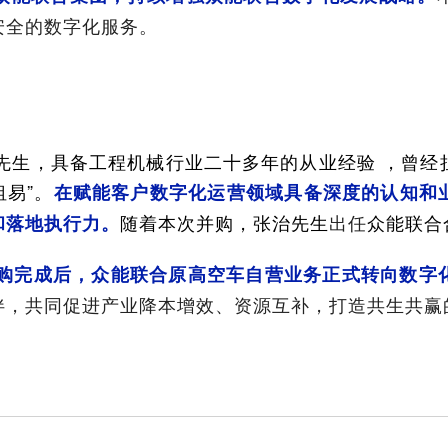
安全的数字化服务。
先生，具备工程机械行业二十多年的从业经验 ，曾经
租易”。
在赋能客户数字化运营领域具备深度的认知和
随着本次并购，张治先生
出任
众能联合
和落地执行力。
购完成后，众能联合原高空车自营业务正式转向数字
伴，共同促进产业降本增效、资源互补，打造共生共赢