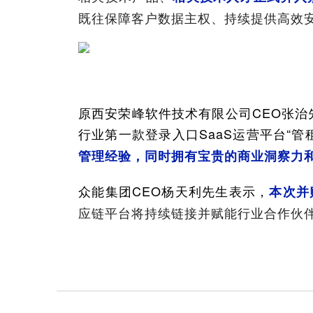
既往保障客户数据主权、持续提供高效
原西安荣峰软件技术有限公司CEO张治
行业第一款登录入口SaaS运营平台“管
管理经验，同时拥有宝贵的商业洞察力
众能集团CEO杨天利先生表示，
本次并
应链平台将持续链接并赋能行业合作伙