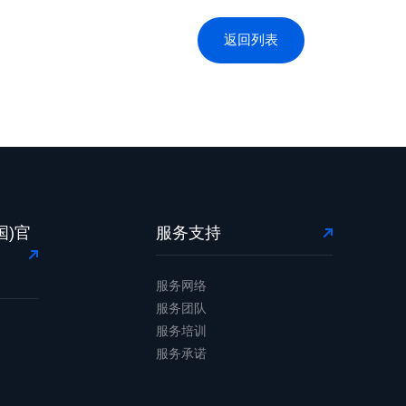
返回列表
国)官
服务支持
服务网络
服务团队
服务培训
服务承诺