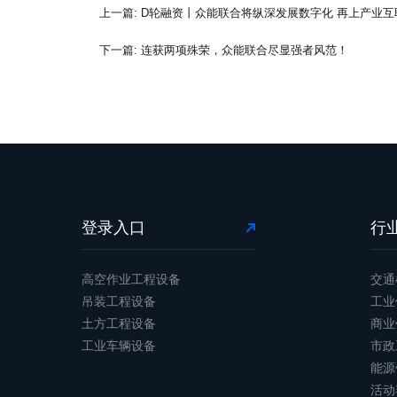
上一篇: D轮融资丨众能联合将纵深发展数字化 再上产业
下一篇: 连获两项殊荣，众能联合尽显强者风范！
登录入口
行
高空作业工程设备
交通
吊装工程设备
工业
土方工程设备
商业
工业车辆设备
市政
能源
活动