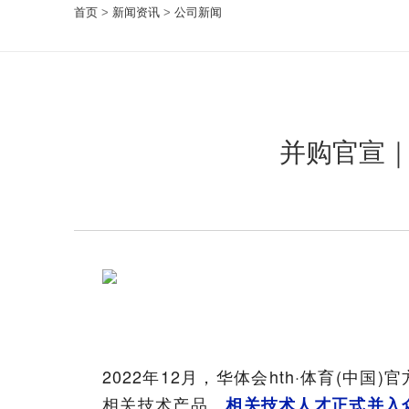
首页
>
新闻资讯
>
公司新闻
并购官宣｜
2022年12月，华体会hth·体育(
相关技术产品、
相关技术人才正式并入