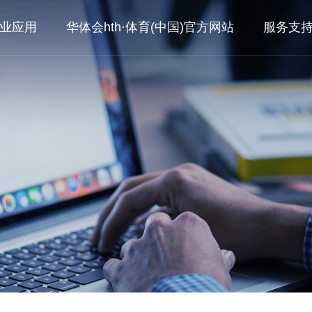
业应用
华体会hth·体育(中国)官方网站
服务支