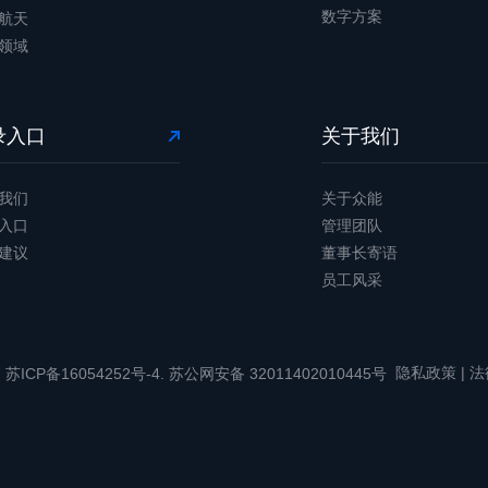
数字方案
航天
领域
录入口
关于我们
我们
关于众能
入口
管理团队
建议
董事长寄语
员工风采
隐私政策
|
法
.
苏ICP备16054252号-4.
苏公网安备 32011402010445号