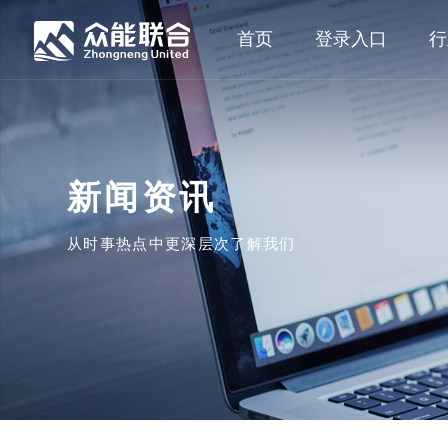
首页
登录入口
行
新闻资讯
从时事热点中更深层次了解我们